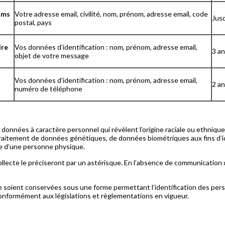
sms
Votre adresse email, civilité, nom, prénom, adresse email, code
Jusq
postal, pays
ire
Vos données d’identification : nom, prénom, adresse email,
3 an
objet de votre message
Vos données d’identification : nom, prénom, adresse email,
2 an
numéro de téléphone
nnées à caractère personnel qui révèlent l’origine raciale ou ethnique, 
traitement de données génétiques, de données biométriques aux fins d’
le d’une personne physique.
ollecte le préciseront par un astérisque. En l’absence de communication
e soient conservées sous une forme permettant l’identification des p
 conformément aux législations et règlementations en vigueur.