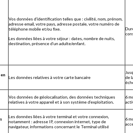
Vos données d’identification telles que : civilité, nom, prénom,
adresse email, votre pays, adresse postale, votre numéro de
Duré
téléphone mobile et/ou fixe.
con
Les données liées à votre séjour : dates, nombre de nuits,
destination, présence d’un adulte/enfant.
Jusq
 en
Les données relatives à votre carte bancaire
de l
éch
Vos données de géolocalisation, des données techniques
6 mo
relatives à votre appareil et à son système d’exploitation
.
acti
Les données liées à votre terminal et votre connexion,
ns
6 mo
notamment : adresse IP, connexion internet, type de
acce
navigateur, informations concernant le Terminal utilisé