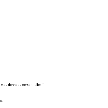
e mes données personnelles
*
le