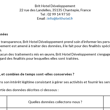
Brit Hotel Développement
22 rue des Landelles, 35135 Chantepie, France
Tel : 02 99 14 97 50
Email :
info@brithotel.fr
nnées
e transparence, Brit Hotel Développement prend soin d’informer les pe
ement est amené à traiter des données, il le fait pour des finalités sp
e.
hacun des traitements mis en œuvre, Brit Hotel Développement s’engage 
ard des finalités pour lesquelles elles sont traitées.
é, et combien de temps sont-elles conservées ?
 son intérêt légitime consistant à gérer ses activités et fournir les se
partie des données décrites ci-dessous :
Quelles données collectons-nous ?