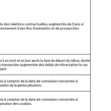
e des relations contractuelles, augmentée de 3 ans si
sentement à des fins d’animation et de prospection
urée
u'à un mois et un jour après la date de départ du séjour, d
a transaction augmentée des délais de rétractation le cas
éant
is à compter de la date de connexion concernée si
vation de la géolocalisation.
is à compter de la date de connexion concernée si
ptation des cookies.