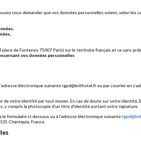
ouvez nous demander que vos données personnelles soient, selon les cas,
onnées,
nées,
3 place de Fontenoy 75007 Paris) sur le territoire français et ce sans préj
concernant vos données personnelles
’adresse électronique suivante rgpd@brithotel.fr ou par courrier en s’ad
ifier de votre identité par tout moyen. En cas de doute sur votre ident
 y compris la photocopie d’un titre d’identité portant votre signature.
 le formulaire ci-dessous ou à l’adresse électronique suivante
rgpd@brit
5135 Chantepie, France.
lles