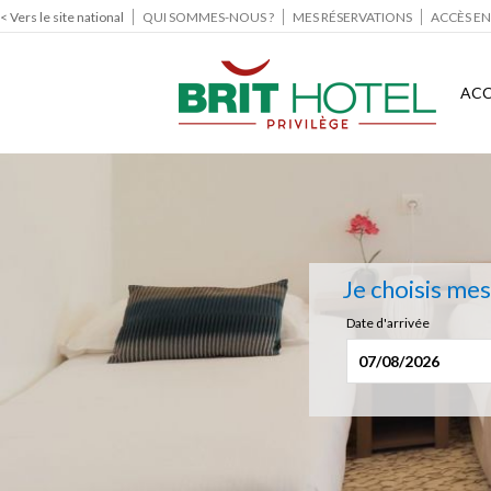
< Vers le site national
QUI SOMMES-NOUS ?
MES RÉSERVATIONS
ACCÈS EN
ACC
Je choisis me
Date d'arrivée