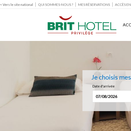
< Vers le site national
QUI SOMMES-NOUS ?
MES RÉSERVATIONS
ACCÈS EN
ACC
Je choisis me
Date d'arrivée