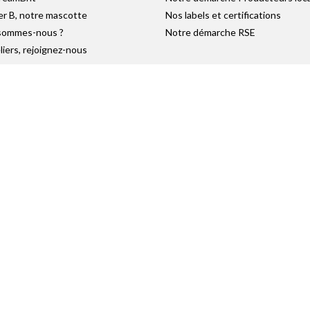
er B, notre mascotte
Nos labels et certifications
sommes-nous ?
Notre démarche RSE
liers, rejoignez-nous
utement
se
 Groupes
s Entreprises
RÉSEAUX SOCIAUX
Retrouvez-nous sur :
Plan du Site
|
Réalisation Atout-Graph