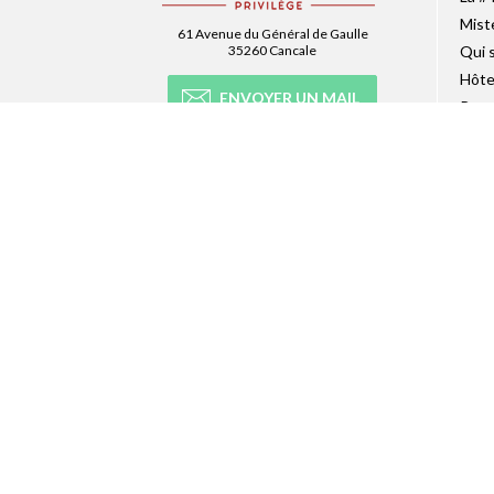
Mist
61 Avenue du Général de Gaulle
35260 Cancale
Qui 
Hôte
ENVOYER UN MAIL
Recr
Pres
AFFICHER LE N°
Site
Accè
NEWSLETTER
Abonnez-vous à la newsletter et recevez
toutes les infos du réseau :