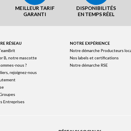
MEILLEUR TARIF
DISPONIBILITÉS
GARANTI
EN TEMPS RÉEL
RE RÉSEAU
NOTRE EXPÉRIENCE
TeamBrit
Notre démarche Producteurs loc
er B, notre mascotte
Nos labels et certifications
sommes-nous ?
Notre démarche RSE
liers, rejoignez-nous
utement
se
 Groupes
s Entreprises