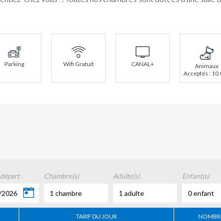
Parking
Wifi Gratuit
CANAL+
Animaux
Acceptés : 10
 départ
Chambre(s)
Adulte(s)
Enfant(s)
/2026
1 chambre
1 adulte
0 enfant
TARIF DU JOUR
NOMBRE