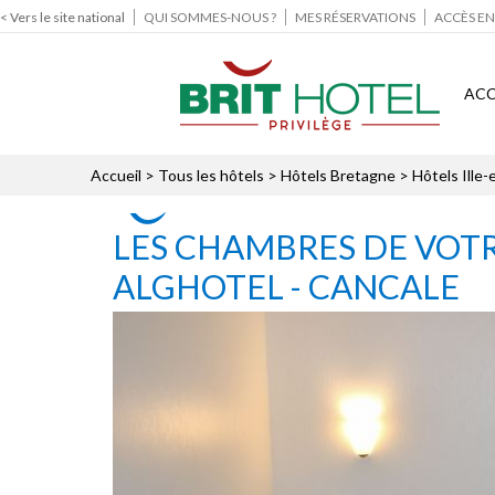
< Vers le site national
QUI SOMMES-NOUS ?
MES RÉSERVATIONS
ACCÈS EN
ACC
Accueil
>
Tous les hôtels
>
Hôtels Bretagne
>
Hôtels Ille-
LES CHAMBRES DE VOTR
ALGHOTEL - CANCALE