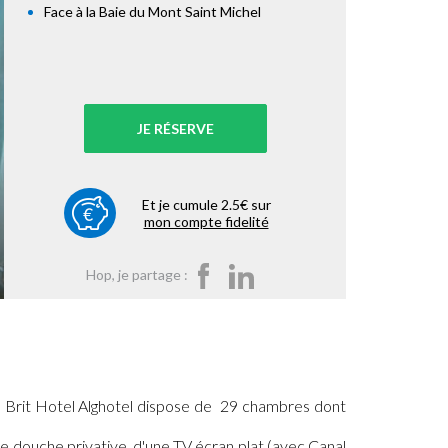
Face à la Baie du Mont Saint Michel
JE RÉSERVE
Et je cumule 2.5€ sur
mon compte fidelité
Hop, je partage :
e Brit Hotel Alghotel dispose de 29 chambres dont
de douche privative, d'une TV écran plat (avec Canal