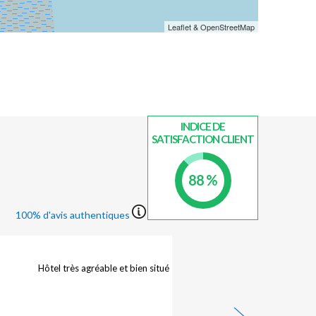
Leaflet & OpenStreetMap
INDICE DE
SATISFACTION CLIENT
88 %
100% d'avis authentiques
Belle expérience, l'hotel est situé sur les hauteurs de
Cancale, facile d'accès. L'accueil est professionnel, les
chambres sont simples, très propres, le personnel
disponible. Séjour très agréable.